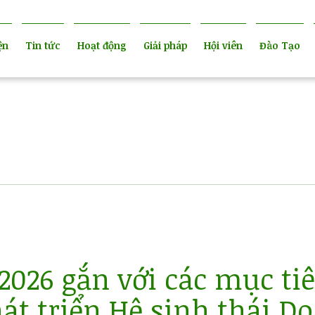
ện
Tin tức
Hoạt động
Giải pháp
Hội viên
Đào Tạo
2026 gắn với các mục ti
át triển Hệ sinh thái D