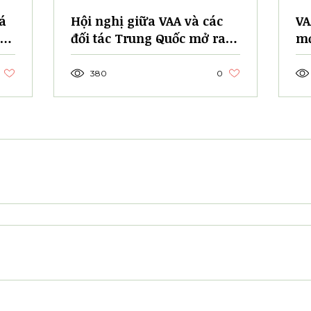
á
Hội nghị giữa VAA và các
VA
an
đối tác Trung Quốc mở ra
mớ
cơ hội hợp tác về AI
tạ
lư
380
0