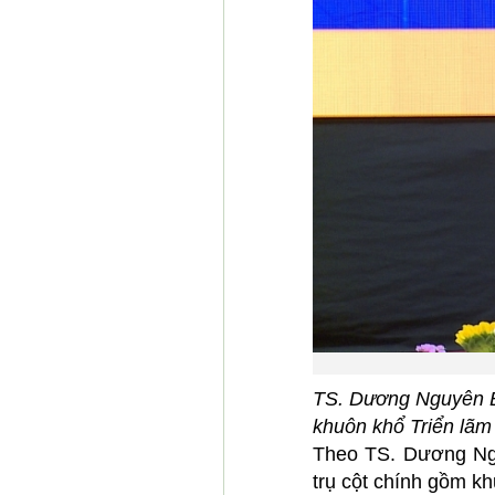
TS. Dương Nguyên Bì
khuôn khổ Triển lã
Theo TS. Dương Ngu
trụ cột chính gồm k