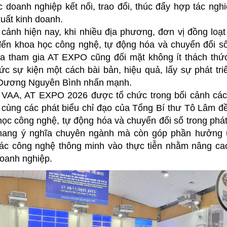
c doanh nghiệp kết nối, trao đổi, thúc đẩy hợp tác ng
uất kinh doanh.
i cảnh hiện nay, khi nhiều địa phương, đơn vị đồng loạt
 đến khoa học công nghệ, tự động hóa và chuyển đổi số
a tham gia AT EXPO cũng đối mặt không ít thách thức
ức sự kiện một cách bài bản, hiệu quả, lấy sự phát tr
. Dương Nguyên Bình nhấn mạnh.
 VAA, AT EXPO 2026 được tổ chức trong bối cảnh các
cùng các phát biểu chỉ đạo của Tổng Bí thư Tô Lâm đ
ọc công nghệ, tự động hóa và chuyển đổi số trong phát t
 mang ý nghĩa chuyên ngành mà còn góp phần hưởng 
các công nghệ thông minh vào thực tiễn nhằm nâng ca
doanh nghiệp.