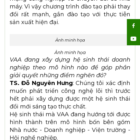
nghiệp sẽ chủ động “bắt tay” với Hội nghề
nghiệp, viện trường, nhà khoa học nhiều
hơn.
Thứ năm
, phải tập trung phát triển nguồn
nhân lực chất lượng cao. Ngành tự động
hóa trong giai đoạn mới không còn là cơ
khí - điện truyền thống mà là tích hợp đa
lĩnh vực: AI, dữ liệu lớn, IoT công nghiệp,
robot, điều khiển thông minh, an ninh
mạng công nghiệp và chuyển đổi số nhà
máy. Vì vậy chương trình đào tạo phải thay
đổi rất mạnh, gắn đào tạo với thực tiễn
sản xuất hiện đại.