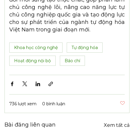
hơn, trong khi doanh nghiệp cũng dễ
dàng tiếp cận tri thức và nguồn lực hơn.
Về lâu dài, hệ sinh thái này sẽ góp phần
hình thành các nhóm nghiên cứu mạnh,
các trung tâm dùng chung, các chương
trình R&D quy mô lớn và mạng lưới
chuyên gia có khả năng giải quyết những
bài toán công nghệ phức tạp của đất
nước.
Quan trọng hơn, hệ sinh thái sẽ tạo điều
kiện để nghiên cứu cơ bản không dừng lại
ở các công bố khoa học mà có thể chuyển
hóa thành sản phẩm, giải pháp và dây
chuyền sản xuất mang thương hiệu Việt
Nam.
Tôi tin rằng nếu triển khai đồng bộ và hiệu
quả, mô hình Nhà nước - Viện trường -
Doanh nghiệp - Hội nghề nghiệp sẽ trở