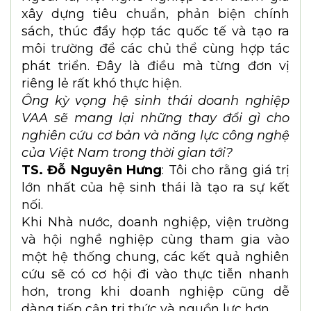
Nhà nước - Doanh nghiệp - Viện trường -
Hội nghề nghiệp.
Trong đó, Nhà nước đóng vai trò kiến tạo
thông qua việc xây dựng cơ chế, chính
sách và các chương trình hỗ trợ. Doanh
nghiệp là trung tâm của hệ sinh thái, là
nơi tiếp nhận công nghệ và đặt ra các nhu
cầu thực tiễn cho nghiên cứu. Các viện
nghiên cứu và trường đại học cung cấp tri
thức, công nghệ và nguồn nhân lực chất
lượng cao.
Riêng đối với hội nghề nghiệp, vai trò
quan trọng nhất là kết nối và điều phối.
Chúng tôi giúp doanh nghiệp tiếp cận các
chương trình hỗ trợ, kết nối với chuyên gia
và các cơ sở đào tạo; đồng thời chuyển tải
nhu cầu thực tế của doanh nghiệp đến
các viện trường để phục vụ nghiên cứu và