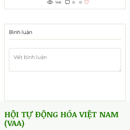
Bài đăng liên quan
Xem tất cả
VAA và Trường Đại học Tài chính -
Marketing hợp tác phát triển nguồn
nhân lực công nghệ cao
01/08/2026
37
0
0
Diễn đàn "Sản xuất thông minh và
Công nghiệp hỗ trợ" kết nối doanh
nghiệp với Xu hướng AI, Nhà máy
xanh và Net Zero
24/07/2026
134
0
0
Khai mạc VCCA 2026: nhiều công
nghệ chiến lược được chia sẻ khơi
dậy tiềm năng kinh tế cho tỉnh Gia