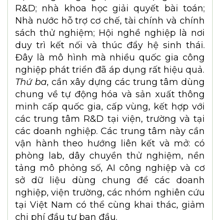
xuất”. Các đề tài khoa học cần gắn trực
tiếp với bài toán thực tiễn của doanh
nghiệp và ngành công nghiệp quốc gia.
Nhà khoa học phải đi cùng nhà máy, dây
chuyền sản xuất và thị trường.
Thứ hai
, cần hình thành mô hình hợp tác
chặt chẽ giữa doanh nghiệp, viện nghiên
cứu, trường đại học và hiệp hội nghề
nghiệp. Trong mô hình này, doanh nghiệp
đặt hàng công nghệ và chủ động tổ chức
R&D; nhà khoa học giải quyết bài toán;
Nhà nước hỗ trợ cơ chế, tài chính và chính
sách thử nghiệm; Hội nghề nghiệp là nơi
duy trì kết nối và thúc đẩy hệ sinh thái.
Đây là mô hình mà nhiều quốc gia công
nghiệp phát triển đã áp dụng rất hiệu quả.
Thứ ba
, cần xây dựng các trung tâm dùng
chung về tự động hóa và sản xuất thông