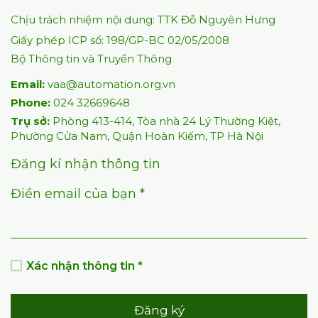
Lai
16/07/2026
146
0
0
Bình luận
HỘI TỰ ĐỘNG HÓA VIỆT NAM