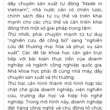
thức và nguồn lực thay vì hoạt động riêng
lẻ.
Theo ông, đâu là những rào cản lớn nhất
đang khiến nghiên cứu cơ bản chưa
chuyển hóa mạnh mẽ thành công nghệ
và sản phẩm “Made in Vietnam”?
TS. Đỗ Nguyên Hưng
: Hiện nay chúng ta
vẫn đang đối mặt với nhiều điểm nghẽn.
Theo tôi, để tháo gỡ các nút thắt từ nay
đến tháng 6/2027 và hình thành được các
dây chuyền sản xuất tự động “Made in
Vietnam”, nhà nước cần có chiến lược,
chính sách đầu tư cụ thể và triển khai
mạnh cho các chủ thể và cần triển khai
đồng thời một số giải pháp trọng tâm.
Thứ nhất
, phải chuyển mạnh từ tư duy
“nghiên cứu để công bố” sang “nghiên
cứu để thương mại hóa và phục vụ sản