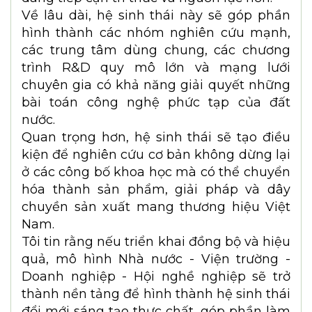
đào tạo.
Ngoài ra, hội nghề nghiệp còn tham gia
xây dựng tiêu chuẩn, phản biện chính
sách, thúc đẩy hợp tác quốc tế và tạo ra
môi trường để các chủ thể cùng hợp tác
phát triển. Đây là điều mà từng đơn vị
riêng lẻ rất khó thực hiện.
Ông kỳ vọng hệ sinh thái doanh nghiệp
VAA sẽ mang lại những thay đổi gì cho
nghiên cứu cơ bản và năng lực công nghệ
của Việt Nam trong thời gian tới?
TS. Đỗ Nguyên Hưng
: Tôi cho rằng giá trị
lớn nhất của hệ sinh thái là tạo ra sự kết
nối.
Khi Nhà nước, doanh nghiệp, viện trường
và hội nghề nghiệp cùng tham gia vào
một hệ thống chung, các kết quả nghiên
cứu sẽ có cơ hội đi vào thực tiễn nhanh