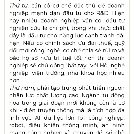
minh cấp quốc gia, cấp vùng, kết hợp với
các trung tâm R&D tại viện, trường và tại
các doanh nghiệp. Các trung tâm này cần
vận hành theo hướng liên kết và mở: có
phòng lab, dây chuyền thử nghiệm, nền
tảng mô phỏng số, AI công nghiệp và cơ
sở dữ liệu dùng chung để các doanh
nghiệp, viện trường, các nhóm nghiên cứu
tại Việt Nam có thể cùng khai thác, giảm
chi phí đầu tư ban đầu.
Thứ tư
, cần có cơ chế đặc thù để doanh
nghiệp mạnh dạn đầu tư cho R&D. Hiện
nay nhiều doanh nghiệp vẫn coi đầu tư
nghiên cứu là chi phí, trong khi thực chất
đây là đầu tư cho năng lực cạnh tranh dài
hạn. Nếu có chính sách ưu đãi thuế, quỹ
đổi mới công nghệ, cơ chế chia sẻ rủi ro và
bảo hộ sở hữu trí tuệ tốt hơn thì doanh