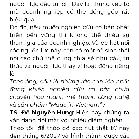
xuất, quản trị hay thị trường sẽ định
hướng cho các nghiên cứu phát triển theo
hướng có giá trị ứng dụng cao hơn.
Bên cạnh đó, doanh nghiệp còn là môi
trường để kiểm chứng, thử nghiệm và
hoàn thiện các kết quả nghiên cứu. Trong
bối cảnh hiện nay, nhiều lĩnh vực như AI
công nghiệp, robot, sản xuất thông minh
hay điều khiển tiên tiến đều đòi hỏi dữ
liệu thực tế, môi trường vận hành thực và
nguồn lực đầu tư lớn. Đây là những yếu tố
mà doanh nghiệp có thể đóng góp rất
hiệu quả.
Do đó, nếu muốn nghiên cứu cơ bản phát
triển bền vững thì không thể thiếu sự
tham gia của doanh nghiệp. Và để kết nối
các nguồn lực này, cần có một hệ sinh thái
nơi các chủ thể cùng chia sẻ nhu cầu, tri