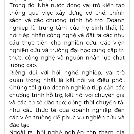
Ảnh minh họa
Ảnh minh họa
VAA đang xây dựng hệ sinh thái doanh
nghiệp theo mô hình nào để góp phần
giải quyết những điểm nghẽn đó?
TS. Đỗ Nguyên Hưng
: Chúng tôi xác định
muốn phát triển công nghệ lõi thì trước
hết phải xây dựng được một hệ sinh thái
đổi mới sáng tạo thực chất.
Hệ sinh thái mà VAA đang hướng tới được
hình thành trên mô hình bốn bên gồm