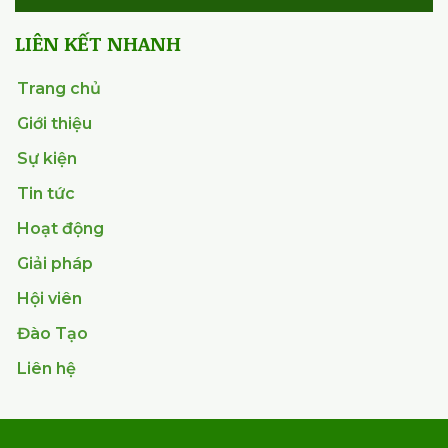
(VAA)
Chịu trách nhiệm nội dung: TTK Đỗ Nguyên Hưng
Giấy phép ICP số: 198/GP-BC 02/05/2008
Bộ Thông tin và Truyền Thông
Email:
vaa@automation.org.vn
Phone:
024 32669648
Trụ sở:
Phòng 413-414, Tòa nhà 24 Lý Thường Kiệt,
Phường Cửa Nam, Quận Hoàn Kiếm, TP Hà Nội
Đăng kí nhận thông tin
Điền email của bạn *
Xác nhận thông tin *