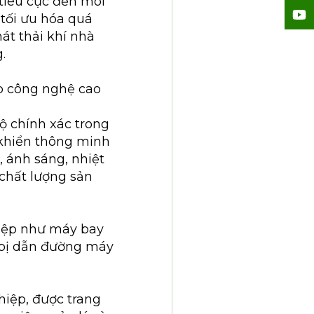
tiêu cực đến môi
tối ưu hóa quá
át thải khí nhà
.
ệp công nghệ cao
ộ chính xác trong
 khiển thông minh
, ánh sáng, nhiệt
 chất lượng sản
iệp như máy bay
t bị dẫn đường máy
hiệp, được trang