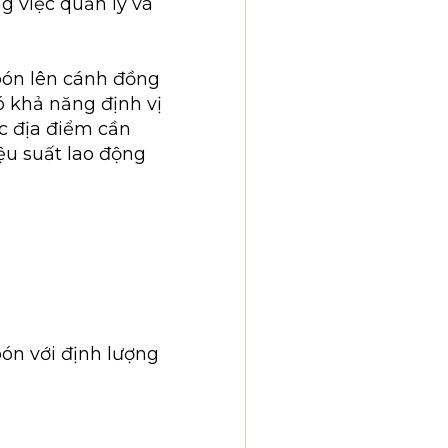
g việc quản lý và
bón lên cánh đồng
ó khả năng định vị
ác địa điểm cần
ệu suất lao động
ón với định lượng