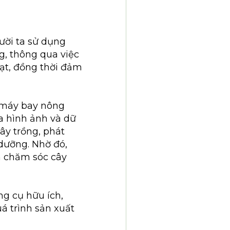
ười ta sử dụng
g, thông qua việc
hạt, đồng thời đảm
, máy bay nông
a hình ảnh và dữ
ây trồng, phát
dưỡng. Nhờ đó,
h chăm sóc cây
g cụ hữu ích,
uá trình sản xuất