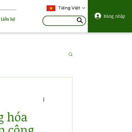
Tiếng Việt
Đăng nhập
Liên hệ
g hóa
p công