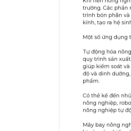
Khi nền nông nghi
trường. Các phần
trình bón phân và 
kính, tạo ra hệ si
Một số ứng dụng t
Tự động hóa nông
quy trình sản xuấ
giúp kiểm soát và
độ và dinh dưỡng,
phẩm.
Có thể kể đến nh
nông nghiệp, robo
nông nghiệp tự đ
Máy bay nông nghi