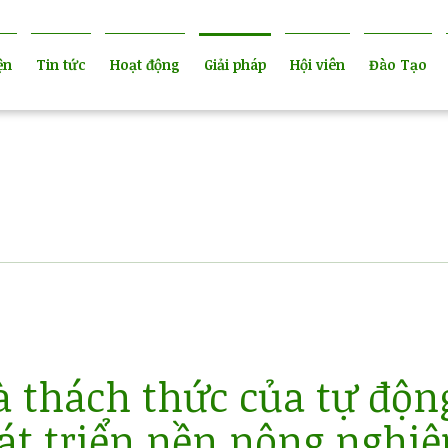
ện
Tin tức
Hoạt động
Giải pháp
Hội viên
Đào Tạo
và thách thức của tự độn
át triển nền nông nghiệ