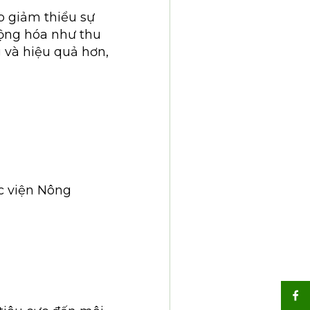
p giảm thiểu sự
động hóa như thu
 và hiệu quả hơn,
c viện Nông