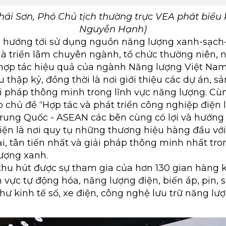
ái Sơn, Phó Chủ tịch thường trực VEA phát biểu 
Nguyễn Hạnh)
 hướng tới sử dụng nguồn năng lượng xanh-sạch
à triển lãm chuyên ngành, tổ chức thường niên,
hợp tác hiệu quả của ngành Năng lượng Việt Nam
 thập kỷ, đồng thời là nơi giới thiệu các dự án, 
iải pháp thông minh trong lĩnh vực năng lượng. Cù
o chủ đề “Hợp tác và phát triển công nghiệp điện 
rung Quốc - ASEAN các bên cùng có lợi và hướng t
kiện là nơi quy tụ những thương hiệu hàng đầu v
i, tân tiến nhất và giải pháp thông minh nhất tr
lượng xanh.
thu hút được sự tham gia của hơn 130 gian hàng 
h vực tự động hóa, năng lượng điện, biến áp, pin, sạ
hư kinh tế số, xe điện, công nghệ lưu trữ năng lượ