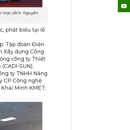
hai mạc (Ảnh: Nguyễn
 phát biểu tại lễ
ệp: Tập đoàn Điện
ần Xây dựng Công
Tổng công ty Thiết
 (CADI-SUN);
Công ty TNHH Năng
ty CP Công nghệ
n Khải Minh KMET;