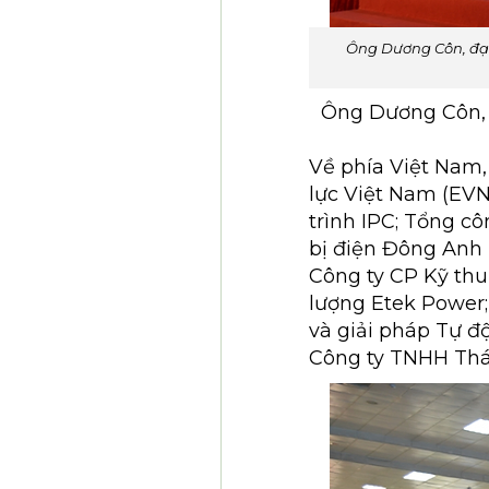
Ông Dương Côn, đại 
Ông Dương Côn, đ
Về phía Việt Nam,
lực Việt Nam (EVN
trình IPC; Tổng cô
bị điện Đông Anh
Công ty CP Kỹ th
lượng Etek Power;
và giải pháp Tự 
Công ty TNHH Th