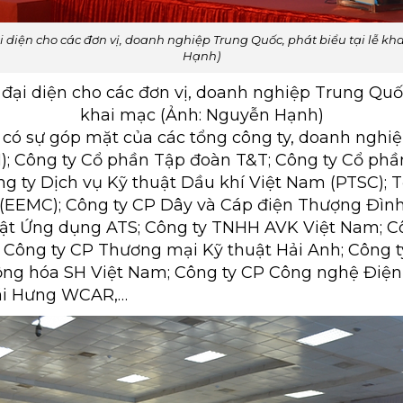
diện cho các đơn vị, doanh nghiệp Trung Quốc, phát biểu tại lễ k
Hạnh)
ại diện cho các đơn vị, doanh nghiệp Trung Quốc,
khai mạc (Ảnh: Nguyễn Hạnh)
 có sự góp mặt của các tổng công ty, doanh nghi
); Công ty Cổ phần Tập đoàn T&T; Công ty Cổ ph
ng ty Dịch vụ Kỹ thuật Dầu khí Việt Nam (PTSC); 
 (EEMC); Công ty CP Dây và Cáp điện Thượng Đình
uật Ứng dụng ATS; Công ty TNHH AVK Việt Nam; 
 Công ty CP Thương mại Kỹ thuật Hải Anh; Công 
động hóa SH Việt Nam; Công ty CP Công nghệ Điệ
ái Hưng WCAR,…