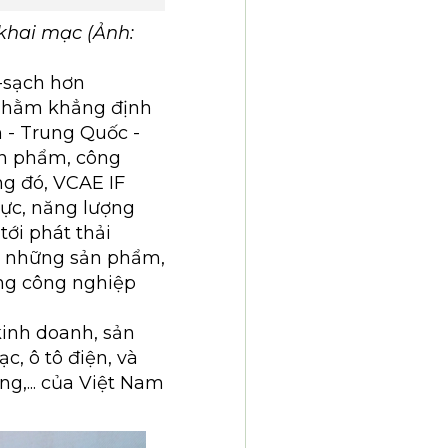
khai mạc (Ảnh:
-sạch hơn
 nhằm khẳng định
 - Trung Quốc -
sản phẩm, công
ng đó, VCAE IF
lực, năng lượng
ới phát thải
ới những sản phẩm,
ong công nghiệp
kinh doanh, sản
c, ô tô điện, và
ng,... của Việt Nam