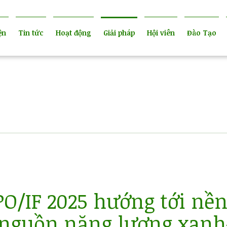
ện
Tin tức
Hoạt động
Giải pháp
Hội viên
Đào Tạo
O/IF 2025 hướng tới nền
 nguồn năng lượng xanh