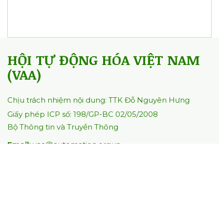
362 lượt xem
0 bình luận
Bài đăng liên quan
Xem tất cả
Kết nối hệ sinh thái để doanh nghiệp
Việt tham gia sâu chuỗi cung ứng
toàn cầu
07/08/2026
59
0
0
VAA và Trường Đại học Tài chính -
Marketing hợp tác phát triển nguồn
nhân lực công nghệ cao
01/08/2026
69
0
0