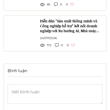
18/5 hội thảo “Ứng dụng AI trong tự động
hoá, sản xuất thông minh” do Hội Tự động
hoá Việt Nam phối hợp Cục Thông tin
Thống kê tổ chức. Hội thảo “Kết nối cung
cầu công nghệ về sản phẩm ứng dụng AI”
sáng 19/5, cùng các hoạt động trình diễn
robot AI, giải pháp kiosk hành chính công
và kết nối hợp tác giữa các doanh nghiệp,
tổ chức công nghệ.
Khoa học công nghệ
Tự động hóa
Hoạt động nội bộ
Báo chí