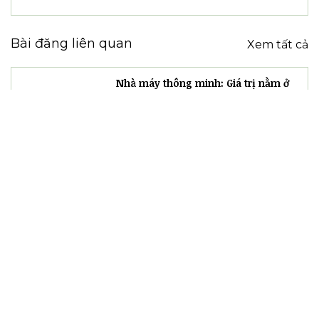
Hội thảo thu hút sự tham gia đông đảo của các
cơ quan quản lý, nhà khoa học và chuyên gia
trong các lĩnh vực công nghệ trọng điểm
Khoa học công nghệ
Tự động hóa
Hoạt động nội bộ
Báo chí