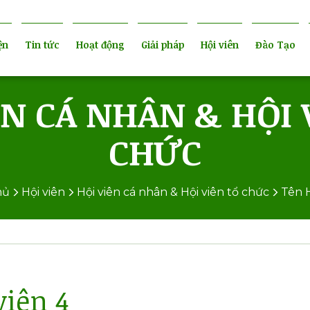
ện
Tin tức
Hoạt động
Giải pháp
Hội viên
Đào Tạo
ÊN CÁ NHÂN & HỘI 
CHỨC
hủ
Hội viên
Hội viên cá nhân & Hội viên tổ chức
Tên H
viên 4