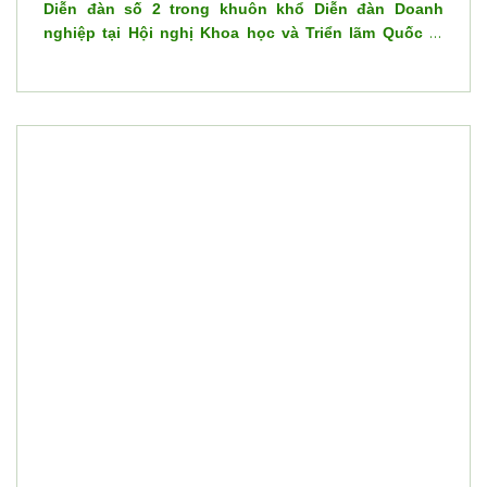
Diễn đàn số 2 trong khuôn khổ Diễn đàn Doanh
nghiệp tại Hội nghị Khoa học và Triển lãm Quốc tế
lần thứ 8 về Điều khiển và Tự động hóa (VCCA 2026),
diễn ra sáng 17/07 tại Trường Đại học Quy Nhơn (tỉnh
Gia Lai). Diễn đàn quy tụ các nhà quản lý, chuyên
gia, doanh nghiệp và cộng đồng nghiên cứu nhằm
trao đổi các giải pháp phát triển Hệ sinh thái Robot
và Drone phục vụ Chuyển đổi số, Sản xuất thông
minh và Phát triển kinh tế.