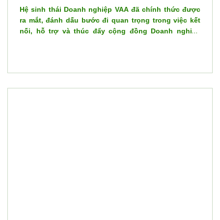
Hệ sinh thái Doanh nghiệp VAA đã chính thức được
ra mắt, đánh dấu bước đi quan trọng trong việc kết
nối, hỗ trợ và thúc đẩy cộng đồng Doanh nghiệp
Khoa học, Công nghệ và Đổi mới sáng tạo trong lĩnh
vực Tự động hóa, Công nghệ và Công nghiệp thông
minh.