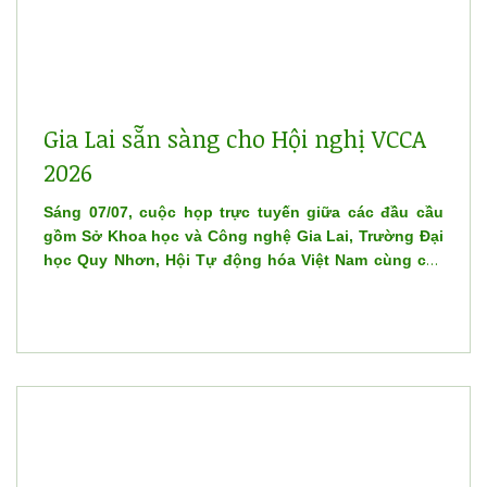
Gia Lai sẵn sàng cho Hội nghị VCCA
2026
Sáng 07/07, cuộc họp trực tuyến giữa các đầu cầu
gồm Sở Khoa học và Công nghệ Gia Lai, Trường Đại
học Quy Nhơn, Hội Tự động hóa Việt Nam cùng các
đơn vị liên quan đã diễn ra nhằm rà soát, kiểm tra các
nội dung chuẩn bị cho Hội nghị và Triển lãm quốc tế
về điều khiển, Tự động hóa lần thứ 8 - VCCA 2026.