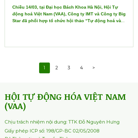
Chiều 14/03, tại Đại học Bách Khoa Hà Nội, Hội Tự
động hoá Việt Nam (VAA), Công ty IMT và Công ty Big
Star đã phối hợp tổ chức hội thảo “Tự động hoá và
công nghệ làm sạch bề mặt cho ngành sản xuất”.
Đây là một sự kiện nhằm cập nhật những xu hướng
công nghệ tiên tiến, giúp doanh nghiệp tối ưu hóa
quy trình sản xuất và nâng cao hiệu quả kinh doanh.
1
2
3
4
>
HỘI TỰ ĐỘNG HÓA VIỆT NAM
(VAA)
Chịu trách nhiệm nội dung: TTK Đỗ Nguyên Hưng
Giấy phép ICP số: 198/GP-BC 02/05/2008