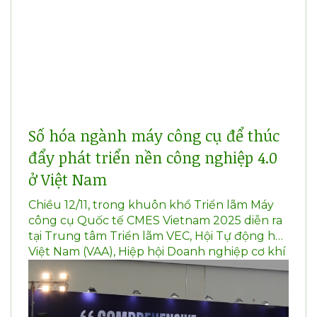
Số hóa ngành máy công cụ để thúc
đẩy phát triển nền công nghiệp 4.0
ở Việt Nam
Chiều 12/11, trong khuôn khổ Triển lãm Máy
công cụ Quốc tế CMES Vietnam 2025 diễn ra
tại Trung tâm Triển lãm VEC, Hội Tự động hóa
Việt Nam (VAA), Hiệp hội Doanh nghiệp cơ khí
Việt Nam (VAMI), Hiệp hội Doanh nghiệp đầu
tư nước ngoài (VAFIE) và CAMEL Events phối
hợp tổ chức Diễn đàn cấp cao về đổi mới số
hóa và trí tuệ nhân tạo trong máy công cụ -