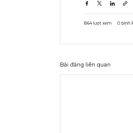
Ông Vũ Thanh Thắng
Việc kết nạp các Hộ
và vai trò kết nối
nghiệp công nghệ, T
hóa - AI phục vụ sản
Kết nối giao thương
Dự án và hợp tác