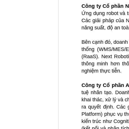
Công ty Cổ phần N
Ứng dụng robot và t
Các giải pháp của N
năng suất, độ an to
Bên cạnh đó, doanh 
thống (WMS/MES/ER
(RaaS). Next Roboti
thông minh hơn thô
nghiệm thực tiễn.
Công ty Cổ phần A
tuệ nhân tạo. Doanh
khai thác, xử lý và c
ra quyết định. Các 
Platform) phục vụ t
kiến trúc như Cognit
(kết nối và phân tí