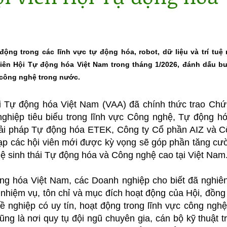
ộng trong các lĩnh vực tự động hóa, robot, dữ liệu và trí tuệ
iên Hội Tự động hóa Việt Nam trong tháng 1/2026, đánh dấu b
 công nghệ trong nước.
i Tự động hóa Việt Nam (VAA) đã chính thức trao Chứ
ghiệp tiêu biểu trong lĩnh vực Công nghệ, Tự động hó
ải pháp Tự động hóa ETEK, Công ty Cổ phần AIZ và C
nạp các hội viên mới được kỳ vọng sẽ góp phần tăng cườ
Hệ sinh thái Tự động hóa và Công nghệ cao tại Việt Nam
g hóa Việt Nam, các Doanh nghiệp cho biết đã nghiên
 nhiệm vụ, tôn chỉ và mục đích hoạt động của Hội, đồng 
hề nghiệp có uy tín, hoạt động trong lĩnh vực công n
 cũng là nơi quy tụ đội ngũ chuyên gia, cán bộ kỹ thuật 