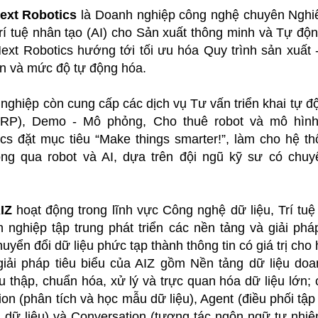
ext Robotics
là Doanh nghiệp công nghệ chuyên Nghiên
rí tuệ nhân tạo (AI) cho Sản xuất thông minh và Tự độ
ext Robotics hướng tới tối ưu hóa Quy trình sản xuất -
àn và mức độ tự động hóa.
nghiệp còn cung cấp các dịch vụ Tư vấn triển khai tự đ
P), Demo - Mô phỏng, Cho thuê robot và mô hình 
cs đặt mục tiêu “Make things smarter!”, làm cho hệ t
ng qua robot và AI, dựa trên đội ngũ kỹ sư có chu
IZ
hoạt động trong lĩnh vực Công nghệ dữ liệu, Trí tuệ
 nghiệp tập trung phát triển các nền tảng và giải ph
huyển đổi dữ liệu phức tạp thành thông tin có giá trị cho
giải pháp tiêu biểu của AIZ gồm Nền tảng dữ liệu do
hu thập, chuẩn hóa, xử lý và trực quan hóa dữ liệu lớn;
ion (phân tích và học mẫu dữ liệu), Agent (điều phối tập 
ch dữ liệu) và Conversation (tương tác ngôn ngữ tự nhiê