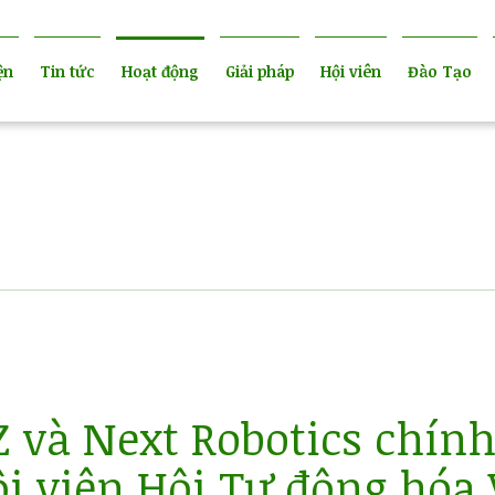
ện
Tin tức
Hoạt động
Giải pháp
Hội viên
Đào Tạo
Z và Next Robotics chính
i viên Hội Tự động hóa 