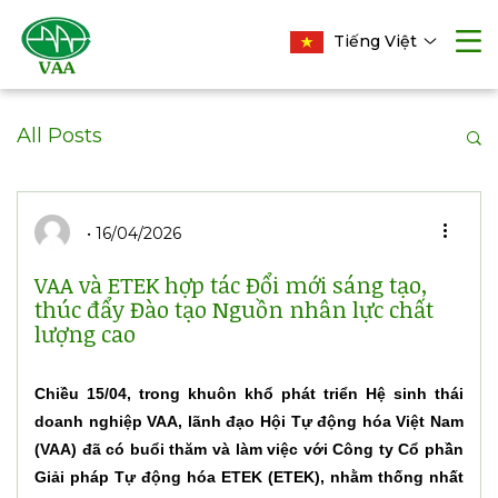
Tiếng Việt
All Posts
16/04/2026
VAA và ETEK hợp tác Đổi mới sáng tạo,
thúc đẩy Đào tạo Nguồn nhân lực chất
lượng cao
Chiều 15/04, trong khuôn khổ phát triển Hệ sinh thái
doanh nghiệp VAA, lãnh đạo Hội Tự động hóa Việt Nam
(VAA) đã có buổi thăm và làm việc với Công ty Cổ phần
Giải pháp Tự động hóa ETEK (ETEK), nhằm thống nhất