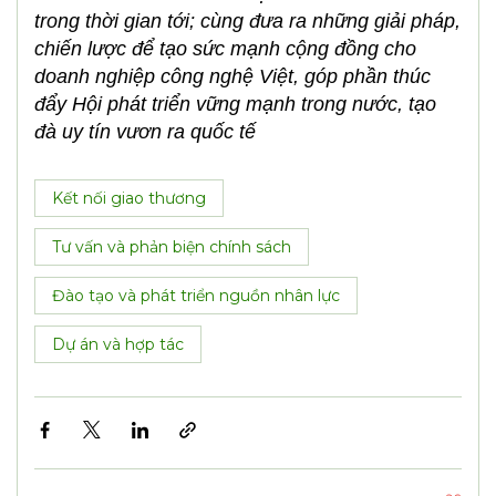
Nhật Bản và các nước châu Âu “xanh - số -
thông minh”, chú trọng giá trị của đổi mới sáng
tạo
Xưởng chế tạo, sản xuất sạch của ETEK
Tại ETEK, một bức tranh tổng thể, sinh động về
giá trị nhân văn, văn hóa doanh nghiệp, đổi mới
sáng tạo đã được duy trì, phát triển và nâng cấp
không ngừng. Hình ảnh được phóng viên Tạp
chí Tự động hóa Ngày nay ghi lại - là buổi đào
tạo tại chỗ, được duy trì hằng ngày, hằng tuần,
như một nét đặc trưng trong chiến lược đổi mới
sáng tạo của doanh nghiệp