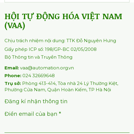
380
0
0
AT EXPO 2026 gắn với các mục tiêu
của Dự án Phát triển Hệ sinh thái
Doanh nghiệp Tự động hóa
04/04/2026
529
0
0
VAA làm việc tại Cần Thơ - Tăng
cường liên kết Hệ thống Hội
21/03/2026
521
0
0