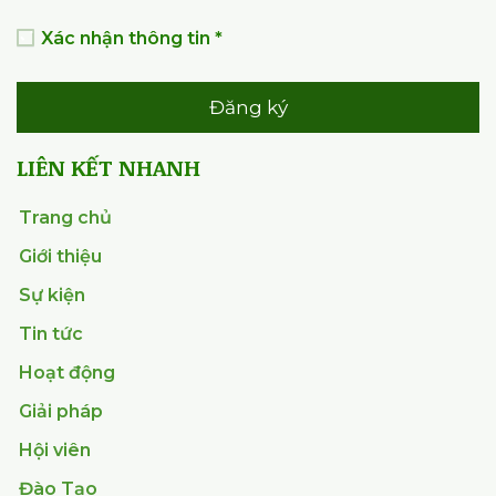
Bình luận
HỘI TỰ ĐỘNG HÓA VIỆT NAM
(VAA)
Chịu trách nhiệm nội dung: TTK Đỗ Nguyên Hưng
Giấy phép ICP số: 198/GP-BC 02/05/2008
Bộ Thông tin và Truyền Thông