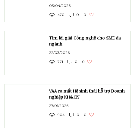
03/04/2026
470
0
0
Tìm lời giải Công nghệ cho SME đa
ngành
22/03/2026
771
0
0
VAA ra mắt Hệ sinh thái hỗ trợ Doanh
nghiệp KH&CN
27/01/2026
904
0
0