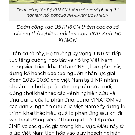
Đoàn công tác Bộ KH&CN thăm các cơ sở phòng thí
nghiệm nổi bật của JINR. Ảnh: Bộ KH&CN
Đoàn công tác Bộ KH&CN thăm các cơ sở
phòng thí nghiệm nổi bật của JINR. Ảnh: Bộ
KH&CN
Trên cơ sở này, Bộ trưởng kỳ vọng JINR sẽ tiếp
tục tăng cường hợp tác và hỗ trợ Việt Nam
trong việc triển khai Dự án CNST, bao gồm: xây
dựng kế hoạch đào tạo nguồn nhân lực giai
đoạn 2025-2030 cho Việt Nam tại JINR nhằm
chuẩn bị cho lò phản ứng nghiên cứu mới,
đồng thời khai thác các kênh nghiên cứu và
ứng dụng của lò phản ứng; cùng VINATOM và
các đơn vị nghiên cứu của Việt Nam xây dựng lộ
trình khai thác hiệu quả lò phản ứng sau khi đi
vào hoạt động, với sự tham gia trực tiếp của
JINR và các quốc gia trong khu vực. Điều này sẽ
giúp Việt Nam tích hợp vào quy hoạch nghiên