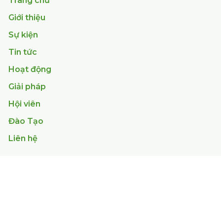
Trang chủ
Giới thiệu
Sự kiện
Tin tức
Hoạt động
Giải pháp
Hội viên
Đào Tạo
Liên hệ
© 2026 by VAA
Điều khoản và điều kiện
Chính sách bảo mật
Khả năng truy cập