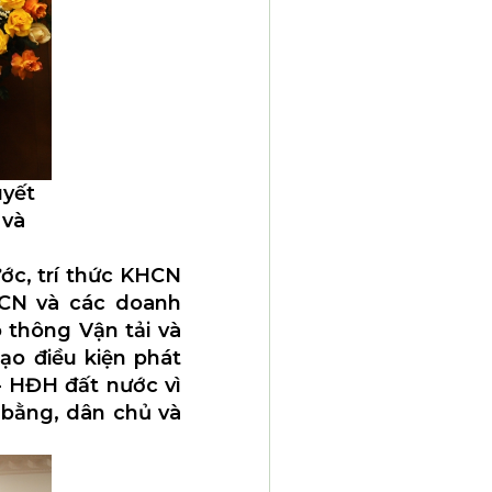
uyết
 và
ước, trí thức KHCN
HCN và các doanh
 thông Vận tải và
ạo điều kiện phát
- HĐH đất nước vì
 bằng, dân chủ và