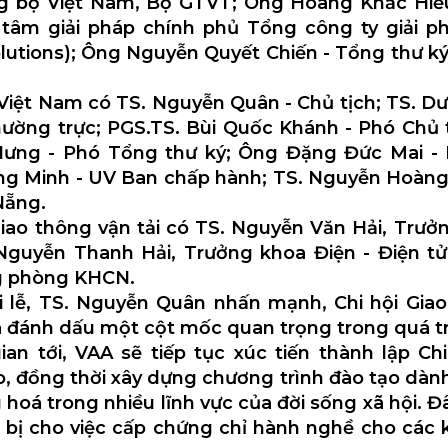
 bộ Việt Nam, Bộ GTVT; Ông Hoàng Khắc Hiế
 tâm giải pháp chính phủ Tổng công ty giải 
Solutions); Ông Nguyễn Quyết Chiến - Tổng thư ký
Việt Nam có TS. Nguyễn Quân - Chủ tịch; TS. 
hường trực; PGS.TS. Bùi Quốc Khánh - Phó Chủ t
ưng - Phó Tổng thư ký; Ông Đặng Đức Mai - 
ng Minh - UV Ban chấp hành; TS. Nguyễn Hoàng 
Nẵng.
iao thông vận tải có TS. Nguyễn Văn Hải, Trư
Nguyễn Thanh Hải, Trưởng khoa Điện - Điện t
ng phòng KHCN.
ổi lễ, TS. Nguyễn Quân nhấn mạnh, Chi hội Giao
đã đánh dấu một cột mốc quan trọng trong quá tr
gian tới, VAA sẽ tiếp tục xúc tiến thành lập Ch
o, đồng thời xây dựng chương trình đào tạo dành
hoá trong nhiều lĩnh vực của đời sống xã hội. Đâ
bị cho việc cấp chứng chỉ hành nghề cho các 