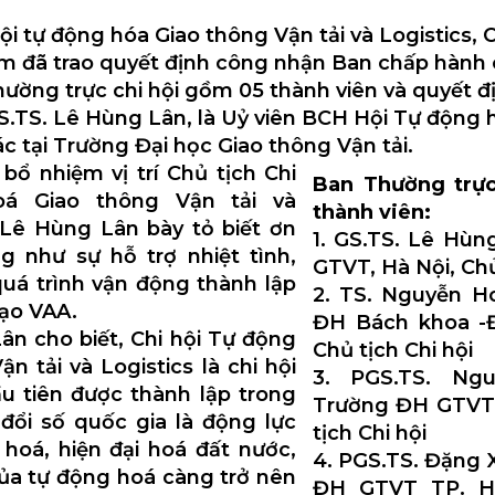
hội tự động hóa Giao thông Vận tải và Logistics, 
m đã trao quyết định công nhận Ban chấp hành 
hường trực chi hội gồm 05 thành viên và quyết 
GS.TS. Lê Hùng Lân, là Uỷ viên BCH Hội Tự động 
c tại Trường Đại học Giao thông Vận tải.
bổ nhiệm vị trí Chủ tịch Chi
Ban Thường trực
á Giao thông Vận tải và
thành viên:
. Lê Hùng Lân bày tỏ biết ơn
1. GS.TS. Lê Hùn
g như sự hỗ trợ nhiệt tình,
GTVT, Hà Nội, Chủ
quá trình vận động thành lập
2. TS. Nguyễn H
đạo VAA.
ĐH Bách khoa -
ân cho biết, Chi hội Tự động
Chủ tịch Chi hội
n tải và Logistics là chi hội
3. PGS.TS. Ngu
 tiên được thành lập trong
Trường ĐH GTVT,
đổi số quốc gia là động lực
tịch Chi hội
hoá, hiện đại hoá đất nước,
4. PGS.TS. Đặng 
của tự động hoá càng trở nên
ĐH GTVT TP. Hồ