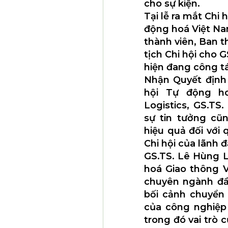
cho sự kiện.
Tại lễ ra mắt Chi 
động hoá Việt Na
thành viên, Ban t
tịch Chi hội cho 
hiện đang công tá
Nhận Quyết định 
hội Tự động ho
Logistics, GS.TS
sự tin tưởng cũn
hiệu quả đối với 
Chi hội của lãnh 
GS.TS. Lê Hùng L
hoá Giao thông Vậ
chuyên ngành đầu
bối cảnh chuyển 
của công nghiệp 
trong đó vai trò 