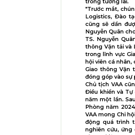
trong tương lai.
"Trước mắt, chúng
Logistics, Đào t
cũng sẽ dần đượ
Nguyễn Quân cho 
TS. Nguyễn Quân
thông Vận tải và
trong lĩnh vực G
hội viên cá nhân,
Giao thông Vận t
đóng góp vào sự p
Chủ tịch VAA cũn
Điều khiển và Tự
năm một lần. Sau
Phòng năm 2024,
VAA mong Chi hội 
động quá trình t
nghiên cứu, ứng