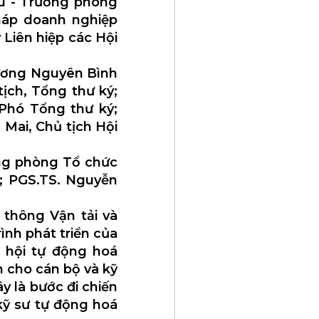
u - Trưởng phòng
pháp doanh nghiệp
 Liên hiệp các Hội
Dương Nguyên Bình
ịch, Tổng thư ký;
Phó Tổng thư ký;
Mai, Chủ tịch Hội
ởng phòng Tổ chức
ử; PGS.TS. Nguyễn
 thông Vận tải và
ình phát triển của
i hội tự động hoá
 cho cán bộ và kỹ
y là bước đi chiến
kỹ sư tự động hoá