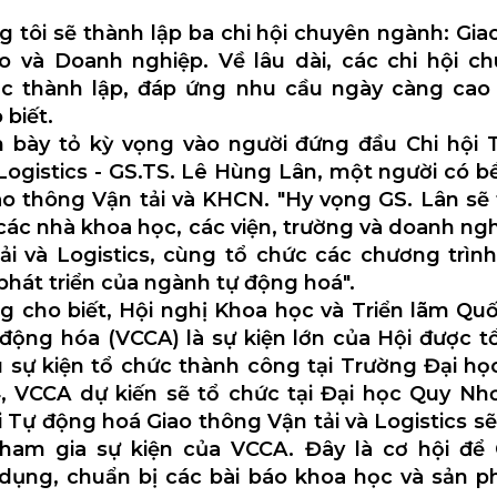
 tôi sẽ thành lập ba chi hội chuyên ngành: Gia
ạo và Doanh nghiệp. Về lâu dài, các chi hội 
c thành lập, đáp ứng nhu cầu ngày càng cao 
biết.
 bày tỏ kỳ vọng vào người đứng đầu Chi hội 
 Logistics - GS.TS. Lê Hùng Lân, một người có b
iao thông Vận tải và KHCN. "Hy vọng GS. Lân sẽ
 các nhà khoa học, các viện, trường và doanh ngh
ải và Logistics, cùng tổ chức các chương trình,
hát triển của ngành tự động hoá".
g cho biết, Hội nghị Khoa học và Triển lãm Quố
 động hóa (VCCA) là sự kiện lớn của Hội được tổ
 sự kiện tổ chức thành công tại Trường Đại học
 VCCA dự kiến sẽ tổ chức tại Đại học Quy Nh
Tự động hoá Giao thông Vận tải và Logistics sẽ
ham gia sự kiện của VCCA. Đây là cơ hội để 
 dụng, chuẩn bị các bài báo khoa học và sản 