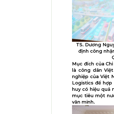
TS. Dương Nguy
định công nhận
Q
Mục đích của Chi 
là công dân Việ
nghiệp của Việt 
Logistics để hợp
huy có hiệu quả 
mục tiêu một nướ
văn minh.