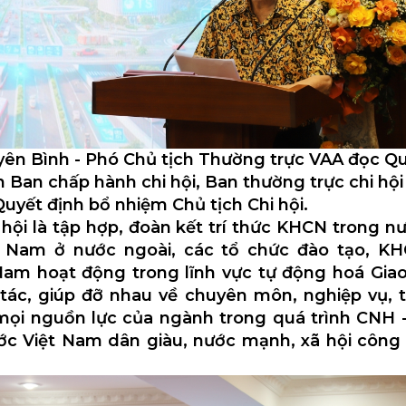
ên Bình - Phó Chủ tịch Thường trực VAA đọc Q
 Ban chấp hành chi hội, Ban thường trực chi hội
uyết định bổ nhiệm Chủ tịch Chi hội.
hội là tập hợp, đoàn kết trí thức KHCN trong n
t Nam ở nước ngoài, các tổ chức đào tạo, K
Nam hoạt động trong lĩnh vực tự động hoá Giao
 tác, giúp đỡ nhau về chuyên môn, nghiệp vụ, t
mọi nguồn lực của ngành trong quá trình CNH 
c Việt Nam dân giàu, nước mạnh, xã hội công