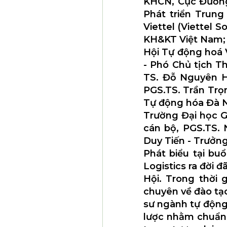
KHCN, Cục Đường
Phát triển Trung
Viettel (Viettel 
KH&KT Việt Nam;
Hội Tự động hoá 
- Phó Chủ tịch T
TS. Đỗ Nguyên H
PGS.TS. Trần Trọ
Tự động hóa Đà 
Trường Đại học G
cán bộ, PGS.TS. 
Duy Tiến - Trưở
Phát biểu tại bu
Logistics ra đời 
Hội. Trong thời 
chuyên về đào tạ
sư ngành tự động 
lược nhằm chuẩn 