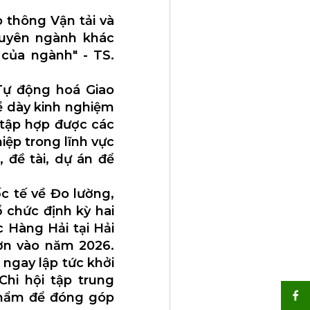
o thông Vận tải và
chuyên ngành khác
của ngành" - TS.
Tự động hoá Giao
ề dày kinh nghiệm
 tập hợp được các
iệp trong lĩnh vực
 đề tài, dự án để
c tế về Đo lường,
 chức định kỳ hai
 Hàng Hải tại Hải
ơn vào năm 2026.
 ngay lập tức khởi
Chi hội tập trung
phẩm để đóng góp