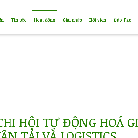
ện
Tin tức
Hoạt động
Giải pháp
Hội viên
Đào Tạo
CHI HỘI TỰ ĐỘNG HOÁ G
ẬN TẢI VÀ LOGISTICS