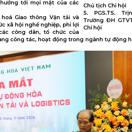
 hưởng tới mọi mặt của các
Chủ tịch Chi hội
5. PGS.TS. Trị
 hoá Giao thông Vận tải và
Trường ĐH GTVT,
ức xã hội nghề nghiệp, phi lợi
Chi hội
các công dân, tổ chức của
ang công tác, hoạt động trong ngành tự động ho