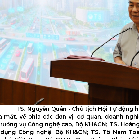
TS. Nguyễn Quân - Chủ tịch Hội Tự động 
a mắt, về phía các đơn vị, cơ quan, doanh ng
trưởng vụ Công nghệ cao, Bộ KH&CN; TS. Hoàn
 dụng Công nghệ, Bộ KH&CN; TS. Tô Nam To