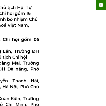
Chủ tịch Hội Tự
chi hội gồm 16
định bổ nhiệm Chủ
hoá Việt Nam,
 Chi hội gồm 05
g Lân, Trường ĐH
 tịch Chi hội
oàng Mai, Trường
ĐH Đà nẵng, Phó
yễn Thanh Hải,
 Hà Nội, Phó Chủ
Xuân Kiên, Trường
 Chí Minh, Phó