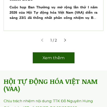
Cuộc họp Ban Thường vụ mở rộng lần thứ I năm
2026 của Hội Tự động hóa Việt Nam (VAA) diễn ra
sáng 23/1 đã thống nhất phân công nhiệm vụ Ban
Lãnh đạo khóa VI, đồng thời xác định các nhiệm vụ
trọng tâm năm 2026, trong đó nổi bật là tổ chức
VCCA 2026, AT Expo 2026 và mở rộng hoạt động kết
nối khoa học - công nghệ, giao thương quốc tế.
1 / 2
Xem thêm
HỘI TỰ ĐỘNG HÓA VIỆT NAM
(VAA)
Chịu trách nhiệm nội dung: TTK Đỗ Nguyên Hưng