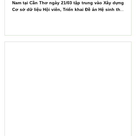
Nam tại Cần Thơ ngày 21/03 tập trung vào Xây dựng
Cơ sở dữ liệu Hội viên, Triển khai Đề án Hệ sinh thái
Doanh nghiệp VAA và Tăng cường kết nối Hoạt động
toàn hệ thống.