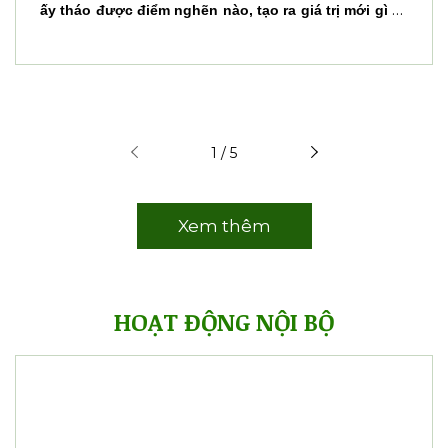
ấy tháo được điểm nghẽn nào, tạo ra giá trị mới gì và
giúp khắc phục những việc chưa tốt lâu nay.
1 / 5
Xem thêm
HOẠT ĐỘNG NỘI BỘ